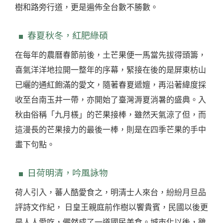
樹和路旁行道，更是遍佈全台數不勝數。
春夏秋冬，紅肥綠碩
在每年的農曆春節前後，土芒果便一馬當先拔得頭籌，
喜氣洋洋地拉開一整年的序幕，緊接在後的是屏東枋山
已曬的通紅飽滿的愛文，隨著春夏遞嬗，再沿著緯度採
收至台南玉井一帶，亦開始了臺灣溽夏消暑的盛典。入
秋由俗稱「九月檨」的芒果接棒，雖然天氣涼了但，而
這漫長的芒果接力的最後一棒，則是在四季芒果的手中
畫下句點。
日荷明清，吟風詠物
荷人引入，蕃人酷愛食之，明清士人來台，紛紛月旦品
評詩文作紀， 日皇王親庭前作樹以饗貴賓，民國以後更
是人人愛吃，儼然成了一道國民美食。城市化以後，雖