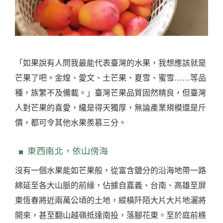
「如果說有人問我最能代表臺灣的水果，我想應該就是
芒果了吧。金煌、愛文、土芒果、夏雪、蜜雪……等品
種，族繁不及備載。」臺灣芒果品質固然精良，但臺灣
人對芒果的喜愛，纔是得天獨厚，無論產業規模還是斤
價，都可令其他水果羨慕三分。
東西南北，依山傍海
沒有一個水果能如芒果般，從富含鹽分的沿海地帶一路
綿延至各大山脈的前緣，佔據自嘉義、台南、高雄至屏
東恆春將近兩萬公頃的土地，縱橫阡陌大片大片地灑將
開來，甚至翻山越嶺抵達南投，落腳花東。至於庭前檨