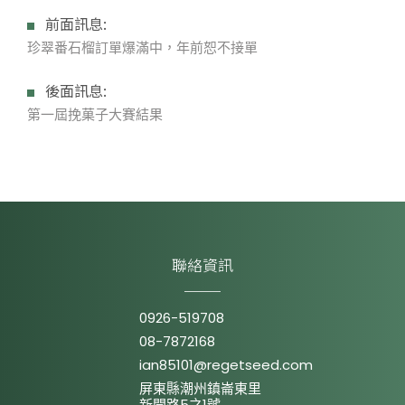
前面訊息:
珍翠番石榴訂單爆滿中，年前恕不接單
後面訊息:
第一屆挽菓子大賽結果
聯絡資訊
0926-519708
08-7872168
ian85101@regetseed.com
屏東縣潮州鎮崙東里
新開路5之1號