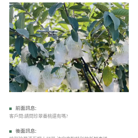
前面訊息:
客戶問:請問珍翠番桃還有嗎?
後面訊息: