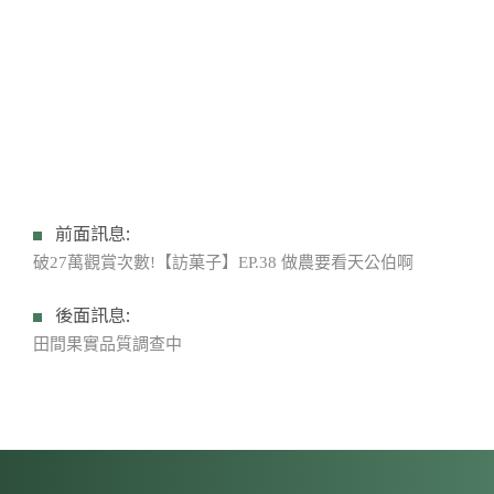
前面訊息:
破27萬觀賞次數!【訪菓子】EP.38 做農要看天公伯啊
後面訊息:
田間果實品質調查中