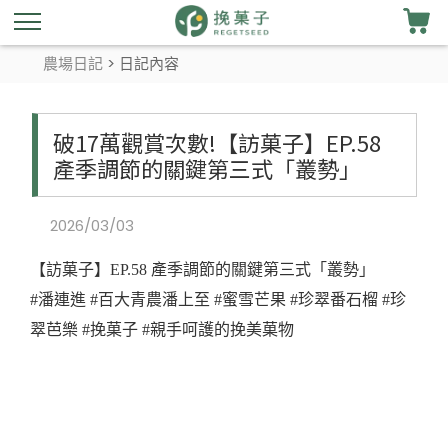
農場日記
> 日記內容
破17萬觀賞次數!【訪菓子】EP.58
產季調節的關鍵第三式「叢勢」
2026/03/03
【訪菓子】EP.58 產季調節的關鍵第三式「叢勢」
#潘連進 #百大青農潘上至 #蜜雪芒果 #珍翠番石榴 #珍
翠芭樂 #挽菓子 #親手呵護的挽美菓物