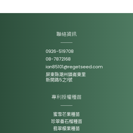
聯絡資訊
0926-519708
08-7872168
ian85101@regetseed.com
屏東縣潮州鎮崙東里
新開路5之1號
專利授權種苗
蜜雪芒果種苗
珍翠番石榴種苗
翡翠檬果種苗