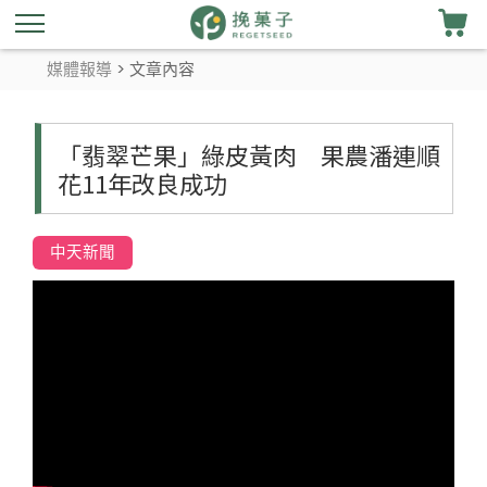
媒體報導
> 文章內容
「翡翠芒果」綠皮黃肉 果農潘連順
花11年改良成功
中天新聞