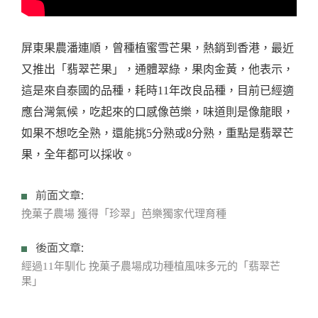
屏東果農潘連順，曾種植蜜雪芒果，熱銷到香港，最近
又推出「翡翠芒果」，通體翠綠，果肉金黃，他表示，
這是來自泰國的品種，耗時11年改良品種，目前已經適
應台灣氣候，吃起來的口感像芭樂，味道則是像龍眼，
如果不想吃全熟，還能挑5分熟或8分熟，重點是翡翠芒
果，全年都可以採收。
前面文章:
挽菓子農場 獲得「珍翠」芭樂獨家代理育種
後面文章:
經過11年馴化 挽菓子農場成功種植風味多元的「翡翠芒
果」