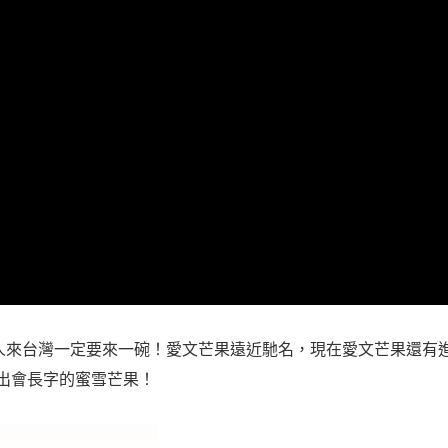
人來台灣一定要來一碗！愛文芒果遠近馳名，現在愛文芒果還有
出會長字的蜜雪芒果！