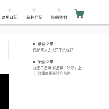
農場日記
品牌介紹
聯絡我們
前面文章:
跟邰哥來去挽菓子洗魂舒
後面文章:
挽菓子農場 新品種「珍翠」上
市 酸甜度更勝珍珠芭樂