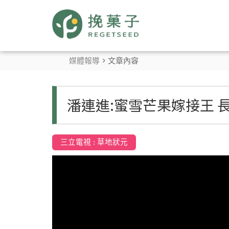
媒體報導
> 文章內容
潘連進:蜜雪芒果嫁接王 
三立電視 : 草地狀元