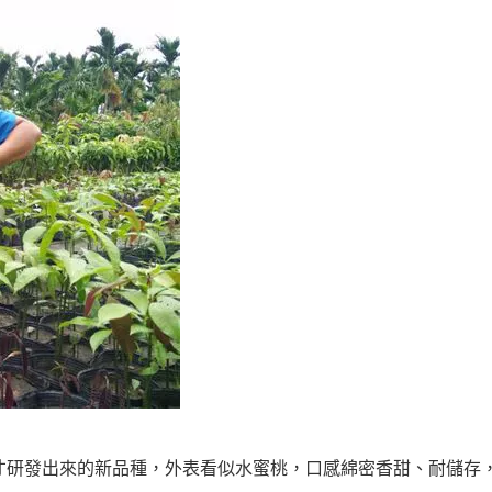
才研發出來的新品種，外表看似水蜜桃，口感綿密香甜、耐儲存