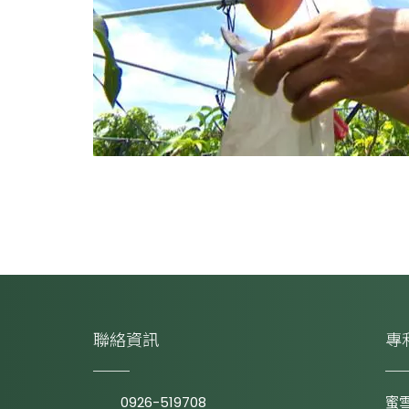
聯絡資訊
專
0926-519708
蜜