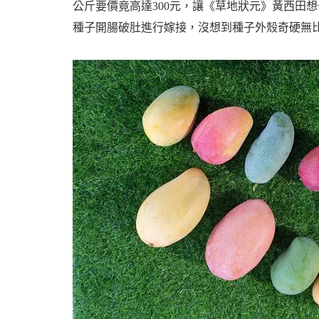
公斤要價竟高達300元，讓《草地狀元》黃西田
種子開腸破肚進行嫁接，沒想到種子外殼奇硬無