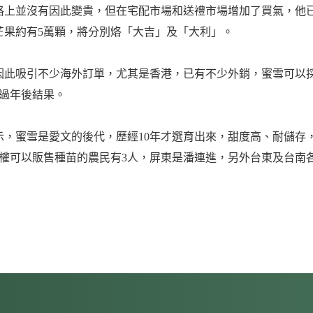
價格上並沒有因此變貴，但在宅配市場和送禮市場增加了買氣，他
芒果約有5萬顆，將分別烙「大吉」及「大利」。
因此吸引不少海外訂單，尤其是香港，已有不少外銷，蜜雪可以
過年後結果。
，蜜雪是愛文的後代，歷經10年才選育出來，甜度高、耐儲存
權可以販售種苗的農民有3人，屏東是潘連進，另外台東及台南