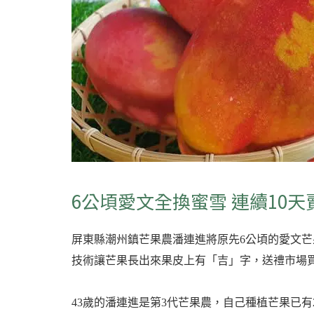
6公頃愛文全換蜜雪 連續10天
屏東縣潮州鎮芒果農潘連進將原先6公頃的愛文
技術讓芒果長出來果皮上有「吉」字，送禮市場
43歲的潘連進是第3代芒果農，自己種植芒果已有