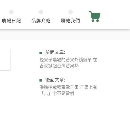
農場日記
品牌介紹
聯絡我們
前面文章:
挽果子農場的芒果外銷爆單 在
香港掀起台灣芒果熱
後面文章:
潘進連栽種蜜雪芒果 芒果上有
「吉」字不是雷射