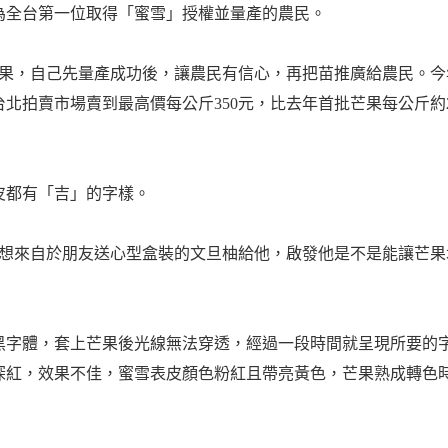
為全台第一位取得「蜜雪」授權並量產的農民。
芒果，自己先量產成功後，讓農民有信心，再把苗推廣給農民。今
北拍賣市場賣到最高價每公斤350元，比去年首批芒果每公斤約2
皮都有「吉」的字樣。
發想來自於朋友送心型盒裝的文旦柚給他，啟發他是不是能讓芒果
黑字體，套上芒果後光線無法穿透，經過一段時間就呈現所要的
深紅，效果不佳，蜜雪表皮顏色粉紅且帶亮黃色，芒果熟成轉色